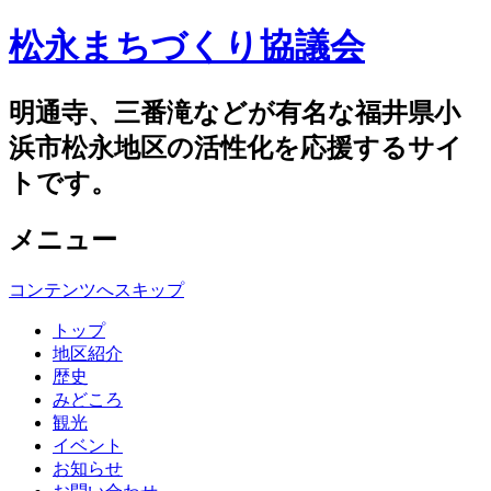
松永まちづくり協議会
明通寺、三番滝などが有名な福井県小
浜市松永地区の活性化を応援するサイ
トです。
メニュー
コンテンツへスキップ
トップ
地区紹介
歴史
みどころ
観光
イベント
お知らせ