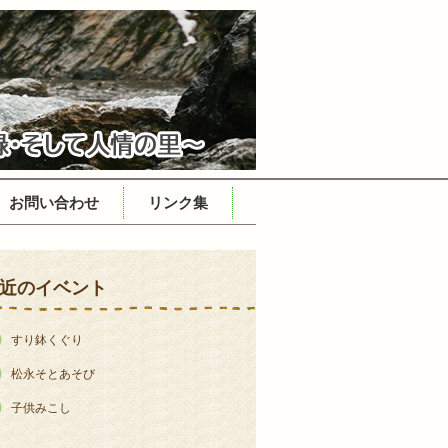
お問い合わせ
リンク集
近のイベント
すり鉢くぐり
松永そとあそび
子供みこし