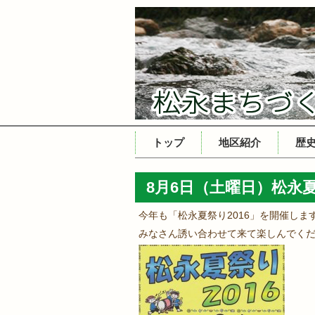
コ
トップ
地区紹介
歴
ン
テ
8月6日（土曜日）松永夏
ン
ツ
今年も「松永夏祭り2016」を開催しま
へ
みなさん誘い合わせて来て楽しんでく
ス
キ
ッ
プ