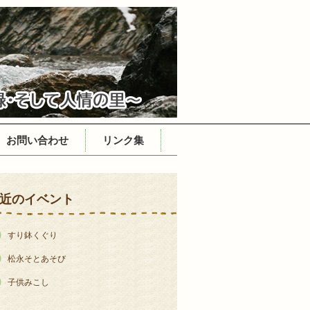
お問い合わせ
リンク集
近のイベント
すり鉢くぐり
松永そとあそび
子供みこし