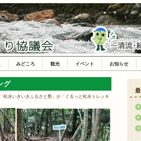
史
みどころ
観光
イベント
お知らせ
ング
最
と「松永いきいきふるさと塾」が「ぐるっと松永トレッキ