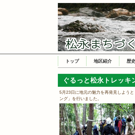
コ
トップ
地区紹介
歴
ン
テ
ぐるっと松永トレッキ
ン
ツ
5月23日に地元の魅力を再発見しよう
へ
ング」を行いました。
ス
キ
ッ
プ