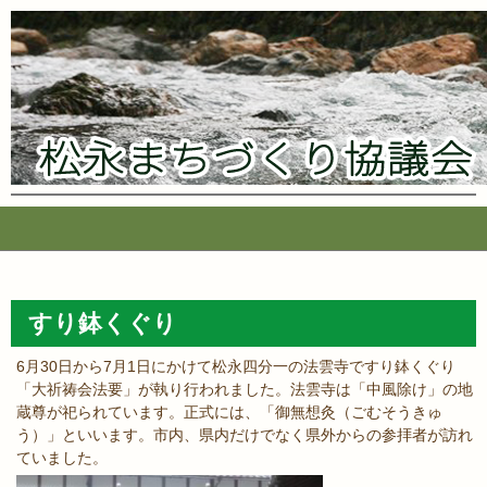
コ
ン
テ
すり鉢くぐり
ン
ツ
6月30日から7月1日にかけて松永四分一の法雲寺ですり鉢くぐり
へ
「大祈祷会法要」が執り行われました。法雲寺は「中風除け」の地
ス
蔵尊が祀られています。正式には、「御無想灸（ごむそうきゅ
キ
う）」といいます。市内、県内だけでなく県外からの参拝者が訪れ
ッ
ていました。
プ