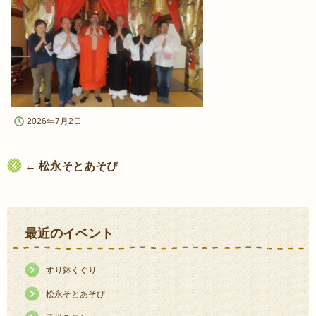
2026年7月2日
投
←
松永そとあそび
稿
ナ
最近のイベント
ビ
ゲ
すり鉢くぐり
ー
松永そとあそび
シ