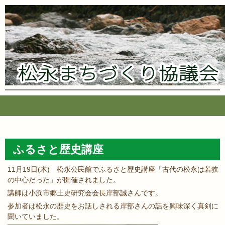
コ
ン
テ
ふるさと歴史講座
ン
ツ
11月19日(木) 松永公民館でふるさと歴史講座「古代の松永は若狭
へ
の中心だった」が開催されました。
ス
講師は小浜市郷土史研究会会長岸部誠さんです。
キ
参加者は松永の歴史をお話しされる岸部さんの話を興味深く真剣に
ッ
聞いていました。
プ