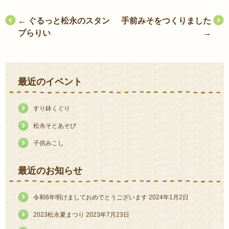
投
←
ぐるっと松永のスタン
手前みそをつくりました
プらりい
→
稿
ナ
ビ
最近のイベント
ゲ
ー
すり鉢くぐり
シ
松永そとあそび
ョ
子供みこし
ン
最近のお知らせ
令和6年明けましておめでとうございます
2024年1月2日
2023松永夏まつり
2023年7月23日