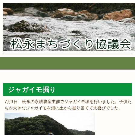
コ
ン
テ
ジャガイモ掘り
ン
ツ
7月1日 松永の永耕農産主催でジャガイモ堀を行いました。子供た
へ
ちが大きなジャガイモを畑の土から掘り当てて大喜びでした。
ス
キ
ッ
プ