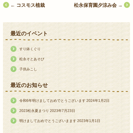
投
←
コスモス植栽
松永保育園夕涼み会
→
稿
ナ
最近のイベント
ビ
ゲ
すり鉢くぐり
ー
松永そとあそび
シ
子供みこし
ョ
ン
最近のお知らせ
令和6年明けましておめでとうございます
2024年1月2日
2023松永夏まつり
2023年7月23日
明けましておめでとうございまます
2023年1月1日