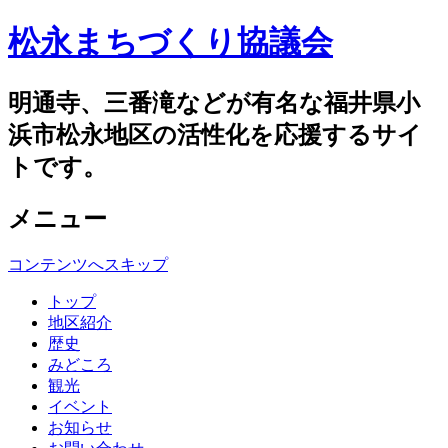
松永まちづくり協議会
明通寺、三番滝などが有名な福井県小
浜市松永地区の活性化を応援するサイ
トです。
メニュー
コンテンツへスキップ
トップ
地区紹介
歴史
みどころ
観光
イベント
お知らせ