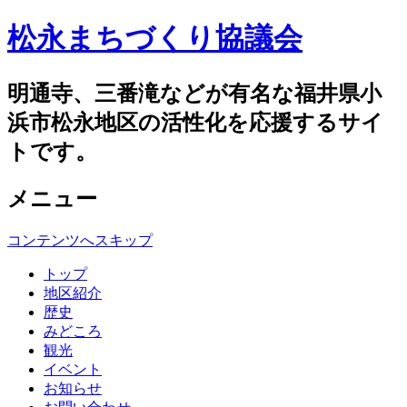
松永まちづくり協議会
明通寺、三番滝などが有名な福井県小
浜市松永地区の活性化を応援するサイ
トです。
メニュー
コンテンツへスキップ
トップ
地区紹介
歴史
みどころ
観光
イベント
お知らせ