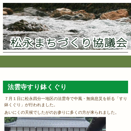
コ
ン
テ
法雲寺すり鉢くぐり
ン
ツ
７月１日に松永四分一地区の法雲寺で中風・無病息災を祈る「すり
へ
鉢くぐり」が行われました。
ス
あいにくの天候でしたがのお参りに多くの方が来られました。
キ
ッ
プ