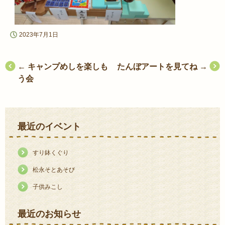
2023年7月1日
投
←
キャンプめしを楽しも
たんぼアートを見てね
→
う会
稿
ナ
ビ
最近のイベント
ゲ
ー
すり鉢くぐり
シ
松永そとあそび
ョ
子供みこし
ン
最近のお知らせ